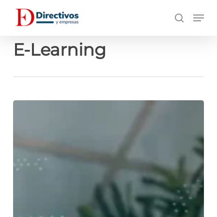
Saltar
Men
a
búsqueda
contenido
principal
E-Learning