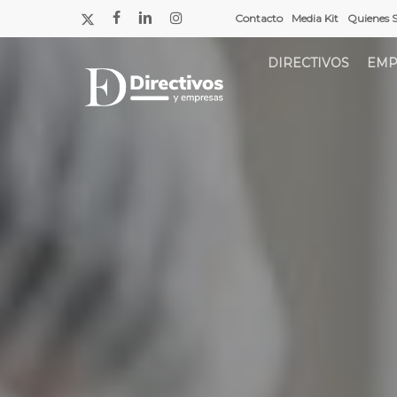
Saltar
x-
facebook
linkedin
instagram
Contacto
Media Kit
Quienes 
a
twitter
contenido
DIRECTIVOS
EMP
principal