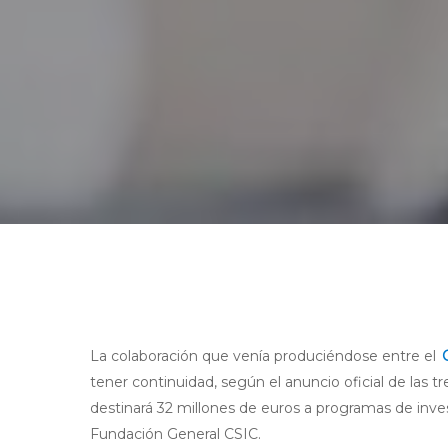
La colaboración que venía produciéndose entre el
tener continuidad, según el anuncio oficial de las t
destinará 32 millones de euros a programas de inves
Fundación General CSIC.