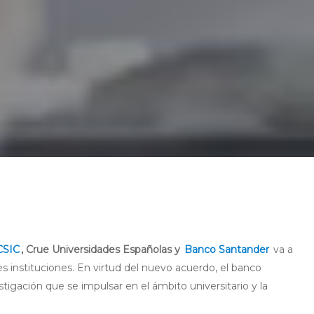
CSIC
, Crue Universidades Españolas y
Banco Santander
va a
res instituciones. En virtud del nuevo acuerdo, el banco
tigación que se impulsar en el ámbito universitario y la