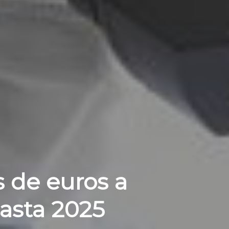
s de euros a
asta 2025