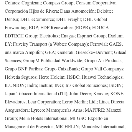
Cofares; Cognizant; Compass Group; Consum Cooperativa;
Corporación Hijos de Rivera; Dana Automoción; Deloitte;
Dentsu; DHL eCommerce; DHL Freight; DHL Global
Forwarding; EDP; EDP Renewables (EDPR); EDUCA
EDTECH Group; Electrolux; Enagas; Esprinet Group; Exolum;
EY; Faiveley Transport (a Wabtec Company); Ferrovial; GAES,
una marca Amplifon; GEA; Generali; Giesecke+Devrient; Gilead
Sciences; GroupM Publicidad Worldwide; Grupo Air Products;
Grupo BNP Paribas; Grupo CaixaBank; Grupo Vall Companys;
Helvetia Seguros; Hero; Holcim; HSBC; Huawei Technologies;
ILUNION; Indra; Inetum; ING; Iris Global Soluciones; ISDIN;
Japan Tobacco International (JTI); John Deere; Kenvue; KONE
Elevadores; Lear Corporation; Leroy Merlin; Lidl; Línea Directa
Aseguradora; Lyreco; Mantequerías Arias; MAPFRE; Marazzi
Group; Meliá Hotels International; MI-GSO Experto en
Management de Proyectos; MICHELIN; Mondelēz International;