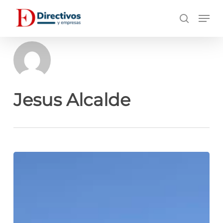
Saltar
Men
a
búsqueda
contenido
principal
Jesus Alcalde