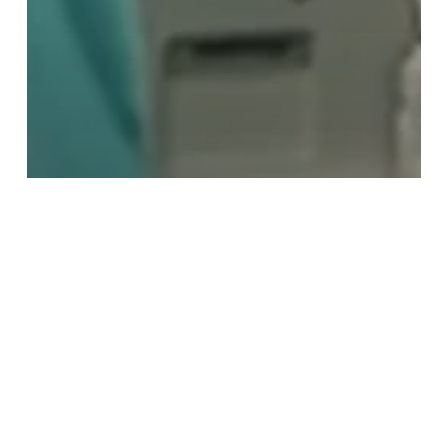
SALUD
Neuronavegación: la clave del éxito
en cinco casos de cirugías de
meningioma parasagital en el
Hospital Universitario La Luz
Publicidad