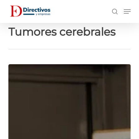
Saltar
Men
a
búsqueda
contenido
principal
Tumores cerebrales