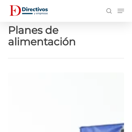
Saltar
Men
a
búsqueda
contenido
principal
Planes de
alimentación