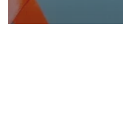
SALUD
Estas son las claves que están
elevando las tasas de supervivencia
del cáncer