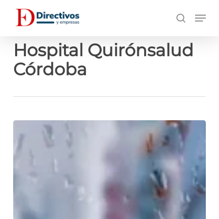
Saltar
Men
a
búsqueda
contenido
principal
Hospital Quirónsalud
Córdoba