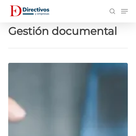
Saltar
Men
a
búsqueda
contenido
principal
Gestión documental