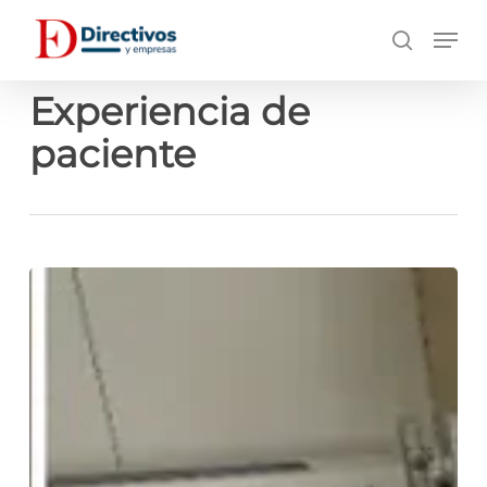
Saltar
Men
a
búsqueda
contenido
principal
Experiencia de
paciente