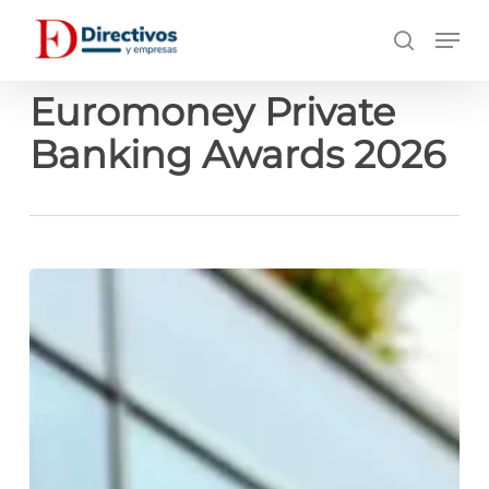
Saltar
Men
a
búsqueda
contenido
principal
Euromoney Private
Banking Awards 2026