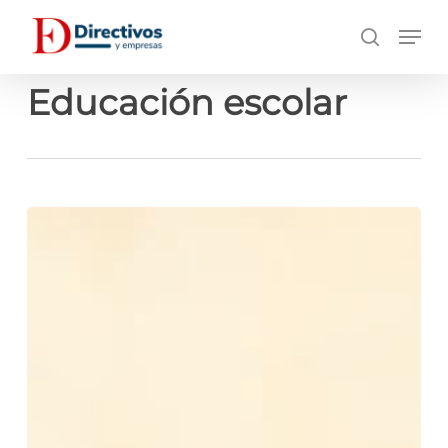
Saltar
Men
a
búsqueda
contenido
principal
Educación escolar