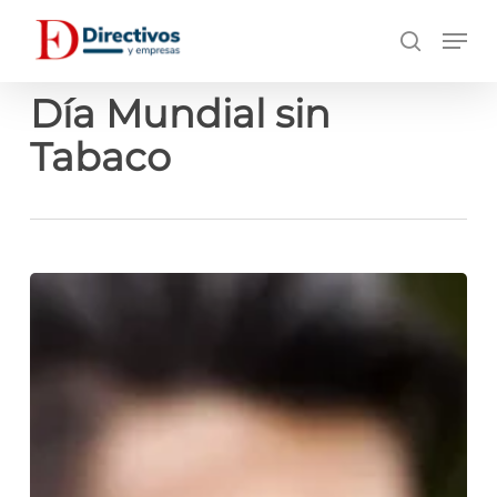
Saltar
Men
a
búsqueda
contenido
principal
Día Mundial sin
Tabaco