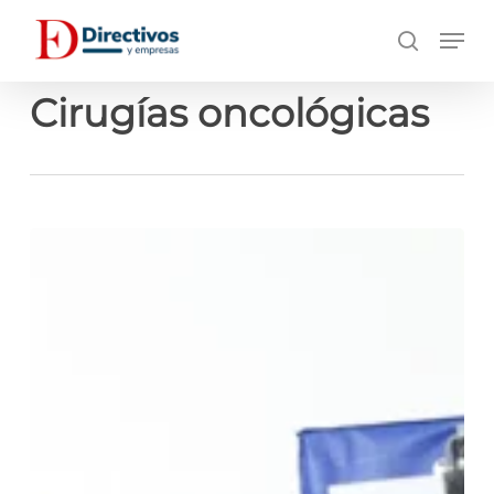
Saltar
Men
a
búsqueda
contenido
principal
Cirugías oncológicas