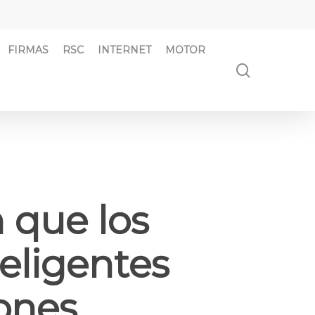
FIRMAS
RSC
INTERNET
MOTOR
búsqued
n que los
teligentes
iones