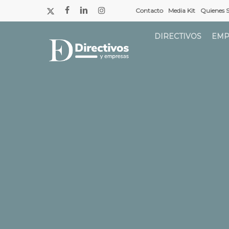
Saltar
x-
facebook
linkedin
instagram
Contacto
Media Kit
Quienes 
a
twitter
contenido
DIRECTIVOS
EMP
principal