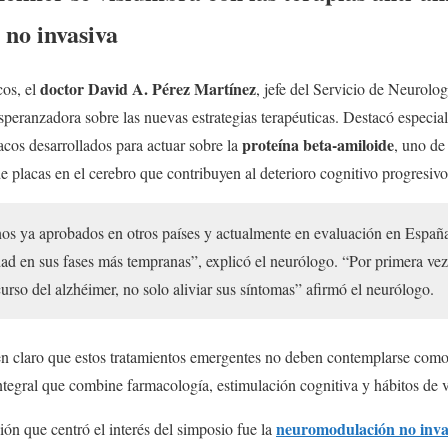
no invasiva
doctor David A. Pérez Martínez
cos, el
, jefe del Servicio de Neurolog
speranzadora sobre las nuevas estrategias terapéuticas. Destacó especia
proteína beta-amiloide
acos desarrollados para actuar sobre la
, uno de 
e placas en el cerebro que contribuyen al deterioro cognitivo progresivo
nos ya aprobados en otros países y actualmente en evaluación en España,
dad en sus fases más tempranas”, explicó el neurólogo. “Por primera ve
urso del alzhéimer, no solo aliviar sus síntomas” afirmó el neurólogo.
en claro que estos tratamientos emergentes no deben contemplarse como 
tegral que combine farmacología, estimulación cognitiva y hábitos de v
neuromodulación no inva
ión que centró el interés del simposio fue la