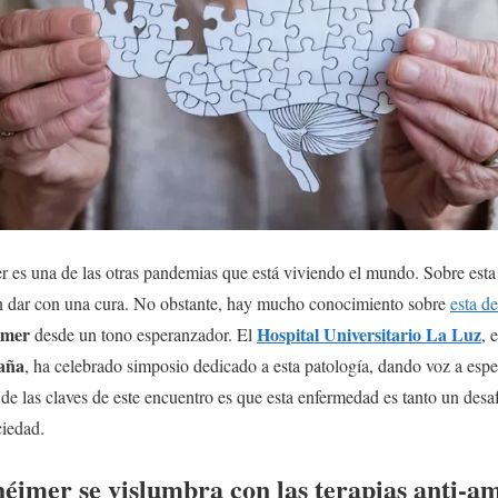
 es una de las otras pandemias que está viviendo el mundo. Sobre est
ún dar con una cura. No obstante, hay mucho conocimiento sobre
esta d
imer
Hospital Universitario La Luz
desde un tono esperanzador. El
, 
aña
, ha celebrado simposio dedicado a esta patología, dando voz a espec
de las claves de este encuentro es que esta enfermedad es tanto un de
iedad.
héimer se vislumbra con las terapias anti-am