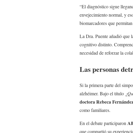
“El diagnóstico sigue llega
envejecimiento normal, y eso
biomarcadores que permitan d
La Dra. Puente añadió que la
cognitivo distinto. Comprende
necesidad de reforzar la col
Las personas det
Si la primera parte del simp
alzhéimer. Bajo el título
¿Qué
doctora Rebeca Fernánde
como familiares.
Al
En el debate participaron
que compartió su experiencia