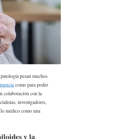
a patología pesan muchos
emencia
como para poder
en colaboración con la
ialistas, investigadores,
safío médico como una
iloides y la