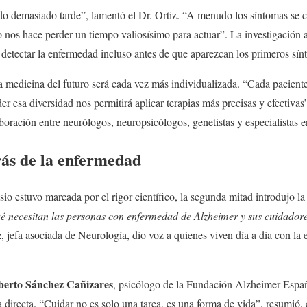
ndo demasiado tarde”, lamentó el Dr. Ortiz. “A menudo los síntomas se 
 nos hace perder un tiempo valiosísimo para actuar”. La investigación a
etectar la enfermedad incluso antes de que aparezcan los primeros sínt
 medicina del futuro será cada vez más individualizada. “Cada paciente 
r esa diversidad nos permitirá aplicar terapias más precisas y efectivas
aboración entre neurólogos, neuropsicólogos, genetistas y especialistas 
rás de la enfermedad
osio estuvo marcada por el rigor científico, la segunda mitad introdujo
 necesitan las personas con enfermedad de Alzheimer y sus cuidador
z
, jefa asociada de Neurología, dio voz a quienes viven día a día con la
berto Sánchez Cañizares
, psicólogo de la Fundación Alzheimer Españ
 directa. “Cuidar no es solo una tarea, es una forma de vida”, resumió,