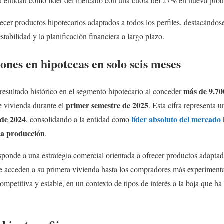
la entidad como líder del mercado con una cuota del 27% en nueva pro
recer productos hipotecarios adaptados a todos los perfiles, destacándos
estabilidad y la planificación financiera a largo plazo.
ones en hipotecas en solo seis meses
más de 9.70
resultado histórico en el segmento hipotecario al conceder
primer semestre de 2025
de vivienda durante el
. Esta cifra representa 
 de 2024
líder absoluto del mercado 
, consolidando a la entidad como
va producción
.
sponde a una estrategia comercial orientada a ofrecer productos adaptado
que acceden a su primera vivienda hasta los compradores más experiment
mpetitiva y estable, en un contexto de tipos de interés a la baja que ha