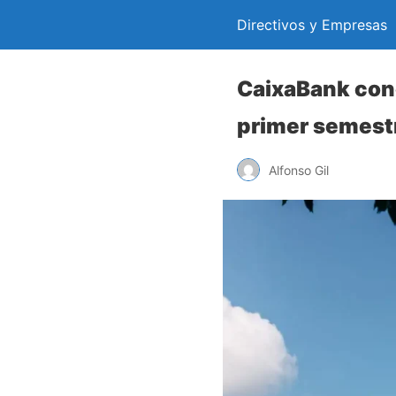
Directivos y Empresas
CaixaBank conc
primer semest
Alfonso Gil