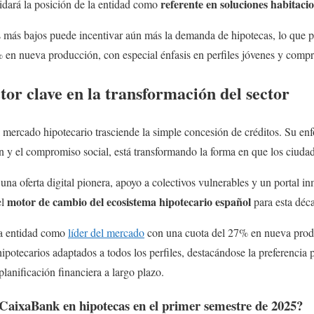
referente en soluciones habitaci
idará la posición de la entidad como
 más bajos puede incentivar aún más la demanda de hipotecas, lo que per
en nueva producción, con especial énfasis en perfiles jóvenes y compr
or clave en la transformación del sector
mercado hipotecario trasciende la simple concesión de créditos. Su enf
ón y el compromiso social, está transformando la forma en que los ciuda
na oferta digital pionera, apoyo a colectivos vulnerables y un portal in
motor de cambio del ecosistema hipotecario español
el
para esta déc
la entidad como
líder del mercado
con una cuota del 27% en nueva produ
ipotecarios adaptados a todos los perfiles, destacándose la preferencia p
planificación financiera a largo plazo.
CaixaBank en hipotecas en el primer semestre de 2025?