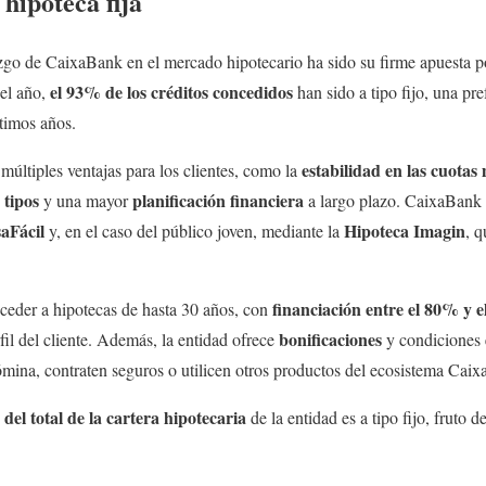
 hipoteca fija
azgo de CaixaBank en el mercado hipotecario ha sido su firme apuesta p
el 93% de los créditos concedidos
del año,
han sido a tipo fijo, una pr
ltimos años.
estabilidad en las cuotas
múltiples ventajas para los clientes, como la
 tipos
planificación financiera
y una mayor
a largo plazo. CaixaBank c
saFácil
Hipoteca Imagin
y, en el caso del público joven, mediante la
, q
financiación entre el 80% y 
cceder a hipotecas de hasta 30 años, con
bonificaciones
fil del cliente. Además, la entidad ofrece
y condiciones 
ómina, contraten seguros o utilicen otros productos del ecosistema Cai
del total de la cartera hipotecaria
de la entidad es a tipo fijo, fruto d