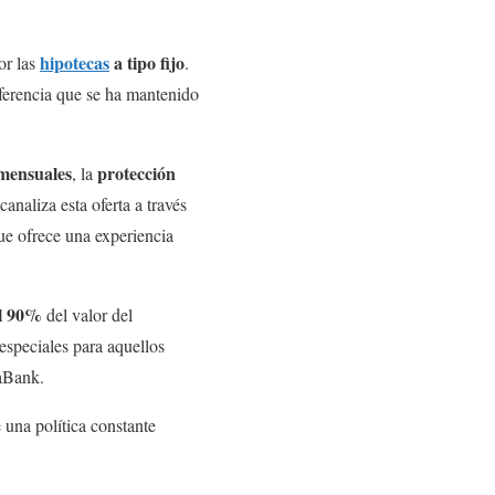
hipotecas
a tipo fijo
or las
.
eferencia que se ha mantenido
 mensuales
protección
, la
analiza esta oferta a través
ue ofrece una experiencia
el 90%
del valor del
especiales para aquellos
xaBank.
e una política constante