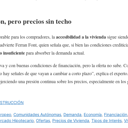
n, pero precios sin techo
accesibilidad a la vivienda
orable para los compradores, la
sigue siendo
 advierte Ferran Font, quien señala que, si bien las condiciones crediti
o insuficiente
para absorber la demanda actual.
a y con buenas condiciones de financiación, pero la oferta no sube. Co
 hay señales de que vayan a cambiar a corto plazo”, explica el experto.
ejerciendo una presión continua sobre los precios, especialmente en los
NSTRUCCIÓN
uropeo
,
Comunidades Autónomas
,
Demanda
,
Economía
,
Financiación
rcado Hipotecario
,
Ofertas
,
Precios de Vivienda
,
Tipos de Interés
,
Vi