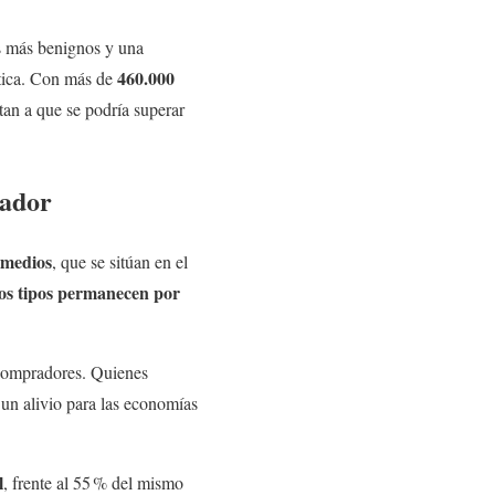
és más benignos y una
460.000
tica. Con más de
ntan a que se podría superar
rador
s medios
, que se sitúan en el
los tipos permanecen por
s compradores. Quienes
 un alivio para las economías
l
, frente al 55 % del mismo