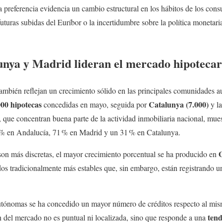
ta preferencia evidencia un cambio estructural en los hábitos de los con
 futuras subidas del Euríbor o la incertidumbre sobre la política moneta
unya y Madrid lideran el mercado hipotecar
os también reflejan un crecimiento sólido en las principales comunidades
000 hipotecas
Catalunya (7.000)
concedidas en mayo, seguida por
y l
, que concentran buena parte de la actividad inmobiliaria nacional, mue
4 % en Andalucía, 71 % en Madrid y un 31 % en Catalunya.
G
son más discretas, el mayor crecimiento porcentual se ha producido en
os tradicionalmente más estables que, sin embargo, están registrando un
utónomas se ha concedido un mayor número de créditos respecto al mi
tend
n del mercado no es puntual ni localizada, sino que responde a una