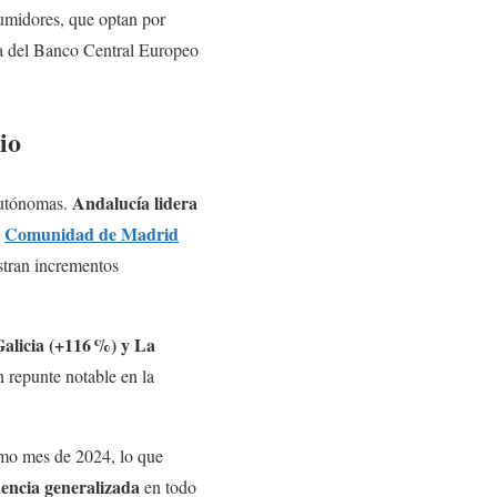
sumidores, que optan por
ria del Banco Central Europeo
io
Andalucía lidera
 autónomas.
Comunidad de Madrid
a
stran incrementos
alicia (+116
%) y La
 repunte notable en la
smo mes de 2024, lo que
encia generalizada
en todo