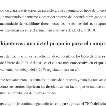
ado en clara reactivación, en paralelo a una coyuntura de tipos de inter
gue mostrando dinamismo a pesar del entorno de incertidumbre geopolí
 acumulado de los últimos doce meses
, las previsiones del sector apu
os hipotecarios en 2025
, una marca no vista desde el año 2010.
hipotecas: un cóctel propicio para el comp
tipos de interé
an esta reactivación es la evolución descendente de los
cuarto mes consecutivo en el que 
esde febrero de 2023. Además, es el
ativamente por debajo del 3,25 % registrado hace un año.
nte relevante para los actuales titulares de hipotecas y para los nuevo
cuotas hipotecarias descienden
n cómo sus
, un factor que se traduce en
tiva la contratación de nuevos créditos.
as a tipo fijo
ya suponen el 70
% del tota
continúan ganando terreno: