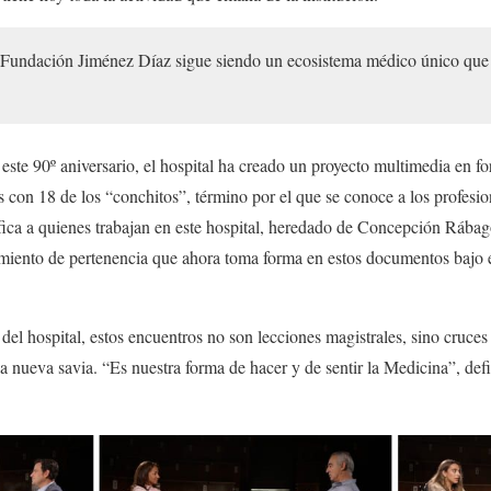
 Fundación Jiménez Díaz sigue siendo un ecosistema médico único que 
e este 90º aniversario, el hospital ha creado un proyecto multimedia en 
s con 18 de los “conchitos”, término por el que se conoce a los profesio
fica a quienes trabajan en este hospital, heredado de Concepción Rába
miento de pertenencia que ahora toma forma en estos documentos bajo el
l hospital, estos encuentros no son lecciones magistrales, sino cruces
 la nueva savia. “Es nuestra forma de hacer y de sentir la Medicina”, de