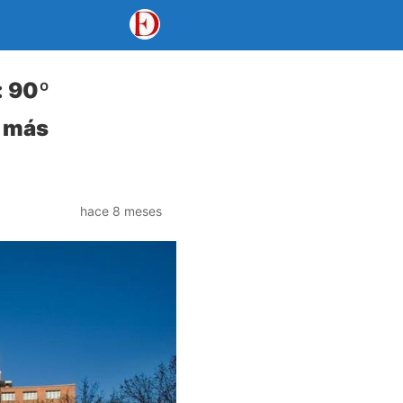
: 90º
s más
hace 8 meses