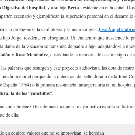
Digestivo del hospital
Berta
, y a su hija
, residente en el hospital. D
parten escenario y ejemplifican la superación personal en el desarrollo 
José Ángel Cabre
os lo protagoniza la cardiología y la neurocirugía:
 hijo Jorge, residente en el segundo. Un encuentro que trasciende lo pr
la llama de la vocación se transmite de padre a hijo, adaptándose a nuev
Galán y Rosa Menéndez
, custodiando la memoria de casi un siglo de s
s palabras que resurgen y este proyecto audiovisual las dota de rostr
e mucho mejor el porqué de la obtención del sello dorado de la Joint Co
 España (1964) o la primera resonancia intraoperatoria en un hospital
ura: la de los “conchitos”
.
ndación Jiménez Díaz demuestra que su mayor activo es sólo su historia
te de ella.
jo en equipo: valores que no se improvisan, se heredan