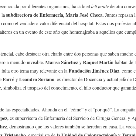
reconocida por diferentes organismos, ha sido el
leit motiv
de otra conve
subdirectora de Enfermería, María José Checa
 la
. Juntos repasan 
o como el verdadero valor diferencial del hospital. Estos dos profesiona
pañeros en un evento de este año que homenajeaba a aquellos que cumplí
stencial, cabe destacar otra charla entre dos personas que saben mucho 
Marisa Sánchez
Raquel Martín
pero a menudo invisible.
y
hablan de l
Fundación Jiménez Díaz
 falta otro tema muy relevante en la
, como e
o Farré
Leandro Soriano
y
, ex director de Docencia y actual jefe de 
, simboliza el traspaso del conocimiento, el hilo conductor que garantiz
 de las especialidades. Ahonda en el “cómo” y el “por qué”. La empatía 
pez,
ex supervisora de Enfermería del Servicio de Cirugía General y Apa
hez
, demostrando que los valores también se heredan en casa. La vocaci
z Tristancho
Unidad de Coloproctología y Terapia
, especialista de la