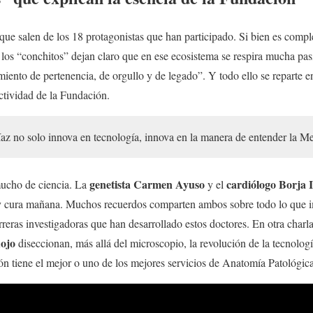
ue salen de los 18 protagonistas que han participado. Si bien es complej
de los “conchitos” dejan claro que en ese ecosistema se respira mucha pas
timiento de pertenencia, de orgullo y de legado”. Y todo ello se reparte
ctividad de la Fundación.
z no solo innova en tecnología, innova en la manera de entender la M
genetista Carmen Ayuso
cardiólogo Borja
mucho de ciencia. La
y el
oy cura mañana. Muchos recuerdos comparten ambos sobre todo lo que 
rreras investigadoras que han desarrollado estos doctores. En otra charl
Rojo
diseccionan, más allá del microscopio, la revolución de la tecnolo
ón tiene el mejor o uno de los mejores servicios de Anatomía Patológic