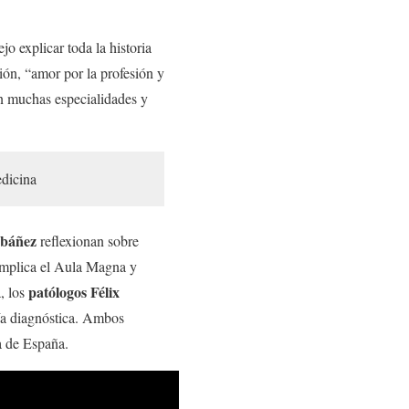
o explicar toda la historia
ión, “amor por la profesión y
 en muchas especialidades y
edicina
 Ibáñez
reflexionan sobre
implica el Aula Magna y
patólogos Félix
a, los
gía diagnóstica. Ambos
a de España.