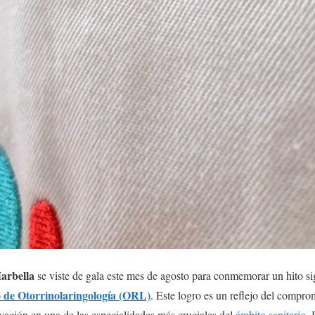
arbella
se viste de gala este mes de agosto para conmemorar un hito sign
o de Otorrinolaringología (ORL)
. Este logro es un reflejo del compro
vación en una de las especialidades más cruciales del
ámbito sanitario
. 