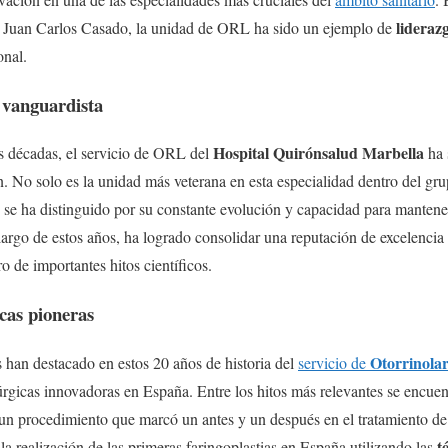
lideraz
 Juan Carlos Casado, la unidad de ORL ha sido un ejemplo de
onal.
 vanguardista
Hospital Quirónsalud Marbella
 décadas, el servicio de ORL del
ha 
ión. No solo es la unidad más veterana en esta especialidad dentro del g
se ha distinguido por su constante evolución y capacidad para mantene
 largo de estos años, ha logrado consolidar una reputación de excelencia
ro de importantes hitos científicos.
icas pioneras
Otorrinolar
 han destacado en estos 20 años de historia del
servicio de
rúrgicas innovadoras en España. Entre los hitos más relevantes se encuen
, un procedimiento que marcó un antes y un después en el tratamiento de
t
la realización de las primeras faringoplastias en España utilizando las