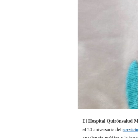
Hospital Quirónsalud M
El
servici
el 20 aniversario del
excelencia médica
y la inno