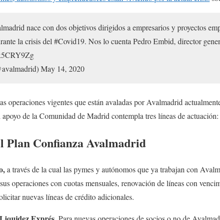
madrid nace con dos objetivos dirigidos a empresarios y proyectos empr
nte la crisis del #Covid19. Nos lo cuenta Pedro Embid, director gener
3Kx5CRY9Zg
avalmadrid) May 14, 2020
las operaciones vigentes que están avaladas por Avalmadrid actualmente.
 apoyo de la Comunidad de Madrid contempla tres líneas de actuación:
del Plan Confianza Avalmadrid
do,
a través de la cual las pymes y autónomos que ya trabajan con Avalm
 sus operaciones con cuotas mensuales, renovación de líneas con venci
olicitar nuevas líneas de crédito adicionales.
Liquidez Exprés.
Para nuevas operaciones de socios o no de Avalmad