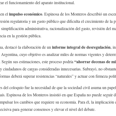
zar el funcionamiento del aparato institucional.
impulso económico
 en el
. Espinosa de los Monteros describió un esce
sión regulatoria y un gasto público que dificulta el crecimiento de la pr
simplificación administrativa, racionalización del gasto, revisión del ma
cia en la gestión pública.
informe integral de desregulación
cha, destacó la elaboración de un
, i
 Argentina, cuyo objetivo es analizar miles de normas vigentes y deter
“ahorrar decenas de mil
. Según sus estimaciones, este proceso podría
 y ciudadanos de cargas consideradas innecesarias. Subrayó, no obstant
formas deberá superar resistencias “naturales” y actuar con firmeza polít
s del coloquio fue la necesidad de que la sociedad civil asuma un papel
 país. Espinosa de los Monteros insistió en que España no puede seguir
a impulsar los cambios que requiere su economía. Para él, la implicación d
ecisiva para generar consensos y elevar el nivel del debate.