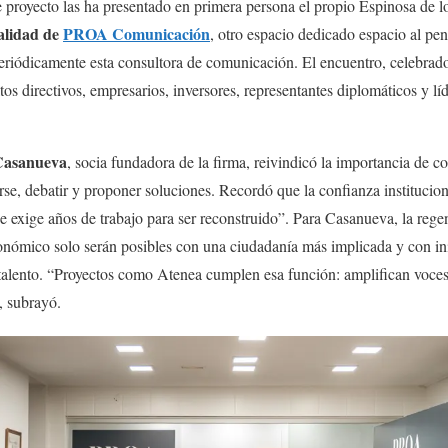
te proyecto las ha presentado en primera persona el propio Espinosa de l
alidad de
PROA Comunicación
, otro espacio dedicado espacio al pen
periódicamente esta consultora de comunicación. El encuentro, celebrad
tos directivos, empresarios, inversores, representantes diplomáticos y lí
Casanueva
, socia fundadora de la firma, reivindicó la importancia de c
rse, debatir y proponer soluciones. Recordó que la confianza institucion
ue exige años de trabajo para ser reconstruido”. Para Casanueva, la rege
conómico solo serán posibles con una ciudadanía más implicada y con in
 talento. “Proyectos como Atenea cumplen esa función: amplifican voces
, subrayó.