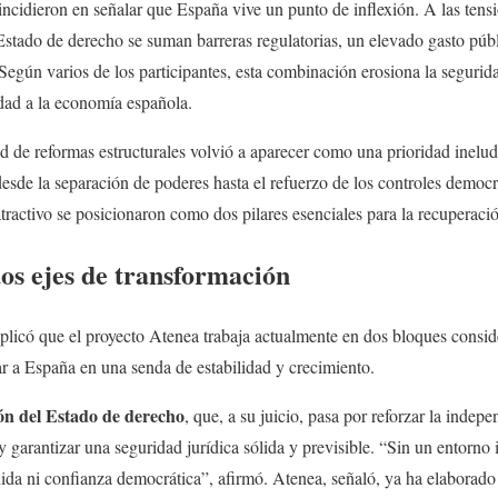
incidieron en señalar que España vive un punto de inflexión. A las tensio
 Estado de derecho se suman barreras regulatorias, un elevado gasto pú
 Según varios de los participantes, esta combinación erosiona la segurida
idad a la economía española.
ad de reformas estructurales volvió a aparecer como una prioridad inelud
desde la separación de poderes hasta el refuerzo de los controles democ
ractivo se posicionaron como dos pilares esenciales para la recuperaci
os ejes de transformación
plicó que el proyecto Atenea trabaja actualmente en dos bloques consi
uar a España en una senda de estabilidad y crecimiento.
ón del Estado de derecho
, que, a su juicio, pasa por reforzar la indepe
y garantizar una seguridad jurídica sólida y previsible. “Sin un entorno 
ida ni confianza democrática”, afirmó. Atenea, señaló, ya ha elaborado