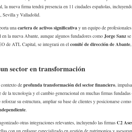
l, la nueva firma tendrá presencia en 11 ciudades españolas, incluyend
Sevilla y Valladolid.
cartera de activos significativa
aporta una
y un equipo de profesionales 
Jorge Sanz
ol en la nueva Abante, aunque algunos fundadores como
se 
comité de dirección de Abante
O de ATL Capital, se integrará en el
 un sector en transformación
profunda transformación del sector financiero
 contexto de
, impuls
ce de la tecnología y el cambio generacional en muchas firmas fundadas 
reforzar su estructura, ampliar su base de clientes y posicionarse como u
independiente
.
C2 Ase
gonizado otras integraciones relevantes, incluyendo las firmas
 ellas con un enfoque especializado en gestión de patrimonios y asesoram