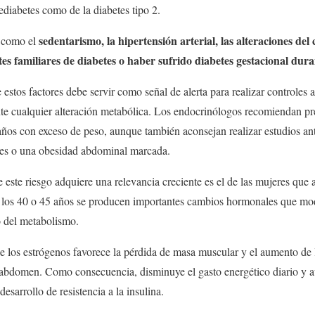
rediabetes como de la diabetes tipo 2.
sedentarismo, la hipertensión arterial, las alteraciones del c
s como el
ntes familiares de diabetes o haber sufrido diabetes gestacional dur
estos factores debe servir como señal de alerta para realizar controles a
te cualquier alteración metabólica. Los endocrinólogos recomiendan pre
años con exceso de peso, aunque también aconsejan realizar estudios an
ares o una obesidad abdominal marcada.
 este riesgo adquiere una relevancia creciente es el de las mujeres que
e los 40 o 45 años se producen importantes cambios hormonales que mo
o del metabolismo.
 los estrógenos favorece la pérdida de masa muscular y el aumento de l
 abdomen. Como consecuencia, disminuye el gasto energético diario y au
sarrollo de resistencia a la insulina.