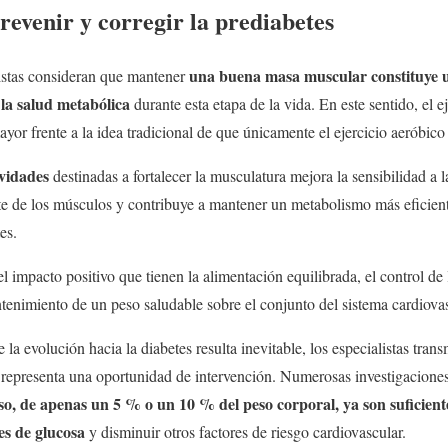
evenir y corregir la prediabetes
una buena masa muscular constituye u
listas consideran que mantener
 la salud metabólica
durante esta etapa de la vida. En este sentido, el e
or frente a la idea tradicional de que únicamente el ejercicio aeróbico 
ividades
destinadas a fortalecer la musculatura mejora la sensibilidad a la
e de los músculos y contribuye a mantener un metabolismo más eficiente
es.
l impacto positivo que tienen la alimentación equilibrada, el control de la
ntenimiento de un peso saludable sobre el conjunto del sistema cardiovas
 la evolución hacia la diabetes resulta inevitable, los especialistas tra
s representa una oportunidad de intervención. Numerosas investigacion
o, de apenas un 5 % o un 10 % del peso corporal, ya son suficien
les de glucosa
y disminuir otros factores de riesgo cardiovascular.