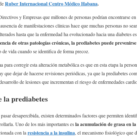
Ruber Internacional Centro Médico Habana
.
 de
 Directivos y Empresas que millones de personas podrían encontrarse en e
 ausencia de manifestaciones clínicas hace que muchas personas no sea
alterados hasta que la enfermedad ha evolucionado hacia una diabetes es
rencia de otras patologías crónicas, la prediabetes puede prevenirse 
o de vida cuando se identifica de forma precoz.
 para corregir esta alteración metabólica es que en esta etapa la person
ay que dejar de hacerse revisiones periódicas, ya que la prediabetes com
desarrollo de lesiones que incrementan el riesgo de enfermedades cardi
e la prediabetes
asar desapercibida, existen determinados factores que permiten identif
la acumulación de grasa en l
ollarla. Uno de los más importantes es
resistencia a la insulina
cionada con la
, el mecanismo fisiológico que 