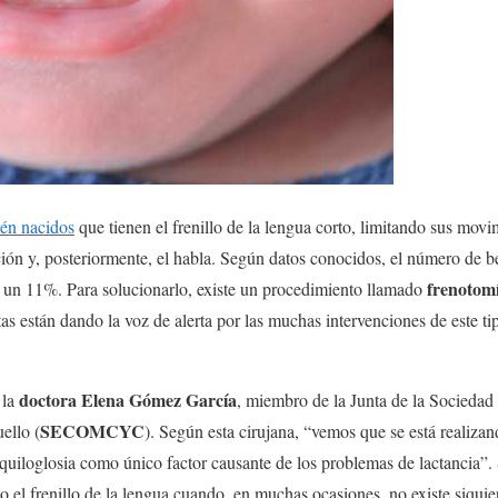
ién nacidos
que tienen el frenillo de la lengua corto, limitando sus mov
ción y, posteriormente, el habla. Según datos conocidos, el número de b
frenotom
 un 11%. Para solucionarlo, existe un procedimiento llamado
stas están dando la voz de alerta por las muchas intervenciones de este t
doctora Elena Gómez García
 la
, miembro de la Junta de la Sociedad
SECOMCYC
ello (
). Según esta cirujana, “vemos que se está realiza
nquiloglosia como único factor causante de los problemas de lactancia”
o el frenillo de la lengua cuando, en muchas ocasiones, no existe siquie