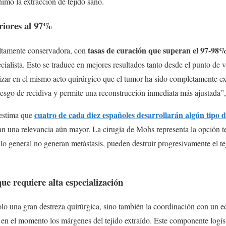
nimo la extracción de tejido sano.
riores al 97%
tasas de curación que superan el 97-98%
 altamente conservadora, con
ecialista. Esto se traduce en mejores resultados tanto desde el punto de 
r en el mismo acto quirúrgico que el tumor ha sido completamente ext
riesgo de recidiva y permite una reconstrucción inmediata más ajustada”,
cuatro de cada diez españoles desarrollarán algún tipo d
 estima que
bran una relevancia aún mayor. La cirugía de Mohs representa la opción t
o general no generan metástasis, pueden destruir progresivamente el teji
ue requiere alta especialización
olo una gran destreza quirúrgica, sino también la coordinación con un
 en el momento los márgenes del tejido extraído. Este componente logíst