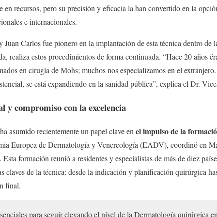
 en recursos, pero su precisión y eficacia la han convertido en la opc
cionales e internacionales.
y Juan Carlos fue pionero en la implantación de esta técnica dentro de l
a, realiza estos procedimientos de forma continuada. “Hace 20 años é
ados en cirugía de Mohs; muchos nos especializamos en el extranjero. 
tencial, se está expandiendo en la sanidad pública”, explica el Dr. Vice
l y compromiso con la excelencia
el impulso de la formaci
e ha asumido recientemente un papel clave en
mia Europea de Dermatología y Venereología (EADV), coordinó en Mad
Esta formación reunió a residentes y especialistas de más de diez país
s claves de la técnica: desde la indicación y planificación quirúrgica ha
 final.
esenciales para seguir elevando el nivel de la Dermatología quirúrgica