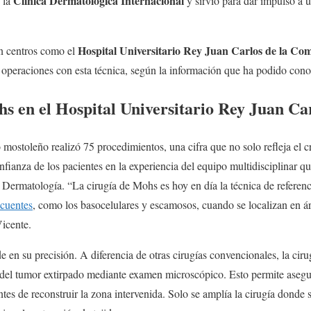
Clínica Dermatológica Internacional
n la
y sirvió para dar impulso a 
Hospital Universitario Rey Juan Carlos de la C
n centros como el
 operaciones con esta técnica, según la información que ha podido cono
s en el Hospital Universitario Rey Juan Ca
o mostoleño realizó 75 procedimientos, una cifra que no solo refleja el 
nfianza de los pacientes en la experiencia del equipo multidisciplinar qu
e Dermatología. “La cirugía de Mohs es hoy en día la técnica de referenci
ecuentes
, como los basocelulares y escamosos, cuando se localizan en áre
Vicente.
de en su precisión. A diferencia de otras cirugías convencionales, la ci
 del tumor extirpado mediante examen microscópico. Esto permite asegur
es de reconstruir la zona intervenida. Solo se amplía la cirugía donde s