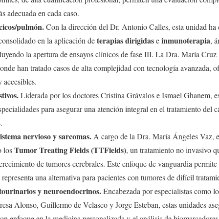
más adecuada en cada caso.
cicos/pulmón.
Con la dirección del Dr. Antonio Calles, esta unidad ha
terapias dirigidas
inmunoterapia
 consolidado en la aplicación de
e
, 
ncluyendo la apertura de ensayos clínicos de fase III. La Dra. María Cr
donde han tratado casos de alta complejidad con tecnología avanzada, of
 accesibles.
tivos.
Liderada por los doctores Cristina Grávalos e Ismael Ghanem, e
pecialidades para asegurar una atención integral en el tratamiento del c
.
istema nervioso y sarcomas.
A cargo de la Dra. María Ángeles Vaz, 
Tumor Treating Fields (TTFields)
o los
, un tratamiento no invasivo q
l crecimiento de tumores cerebrales. Este enfoque de vanguardia permite 
representa una alternativa para pacientes con tumores de difícil tratami
tourinarios y neuroendocrinos.
Encabezada por especialistas como lo
eresa Alonso, Guillermo de Velasco y Jorge Esteban, estas unidades ase
on enfoque en la medicina personalizada y el análisis de biomarcadores