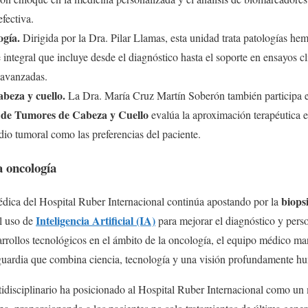
efectiva.
ogía.
Dirigida por la Dra. Pilar Llamas, esta unidad trata patologías he
ntegral que incluye desde el diagnóstico hasta el soporte en ensayos clí
 avanzadas.
beza y cuello.
La Dra. María Cruz Martín Soberón también participa e
r de Tumores de Cabeza y Cuello
evalúa la aproximación terapéutica e
dio tumoral como las preferencias del paciente.
a oncología
biops
dica del Hospital Ruber Internacional continúa apostando por la
Inteligencia Artificial (IA)
el uso de
para mejorar el diagnóstico y perso
rrollos tecnológicos en el ámbito de la oncología, el equipo médico m
guardia que combina ciencia, tecnología y una visión profundamente h
tidisciplinario ha posicionado al Hospital Ruber Internacional como un