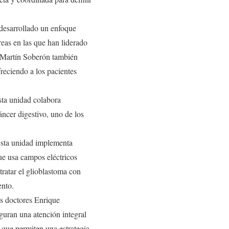
 desarrollado un enfoque
áreas en las que han liderado
uz Martín Soberón también
reciendo a los pacientes
sta unidad colabora
áncer digestivo, uno de los
esta unidad implementa
ue usa campos eléctricos
tratar el glioblastoma con
ento.
s doctores Enrique
guran una atención integral
 que permiten una estrategia