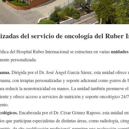
izadas del servicio de oncología del Ruber 
unidades 
ica del Hospital Ruber Internacional se estructura en varias
mente personalizada:
 mama.
Dirigida por el Dr. José Ángel García Sáenz, esta unidad ofrece u
 mama, con terapias personalizadas y soporte adicional como gorros de h
para reducir la neurotoxicidad en manos. La unidad también promueve el 
iente y ofrece acceso a servicios de nutrición y soporte oncológico 24/
ento.
cológicos.
Encabezada por el Dr. César Gómez Raposo, esta unidad enfa
os que participan especialistas de distintas áreas, como radiología, ciru
mités, de alta cualificación profesional, permiten una evaluación compl