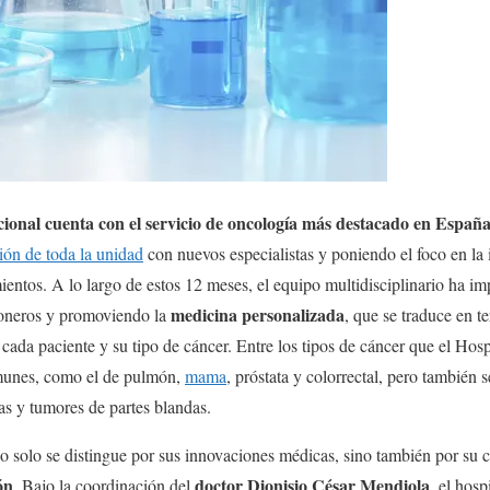
ional cuenta con el servicio de oncología más destacado en Españ
ión de toda la unidad
con nuevos especialistas y poniendo el foco en la 
ientos. A lo largo de estos 12 meses, el equipo multidisciplinario ha im
medicina personalizada
ioneros y promoviendo la
, que se traduce en te
e cada paciente y su tipo de cáncer. Entre los tipos de cáncer que el Hos
munes, como el de pulmón,
mama
, próstata y colorrectal, pero también
as y tumores de partes blandas.
no solo se distingue por sus innovaciones médicas, sino también por su
ón
doctor Dionisio César Mendiola
. Bajo la coordinación del
, el hosp