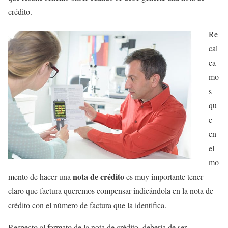
crédito.
Re
cal
ca
mo
s
qu
e
en
el
mo
nota de crédito
mento de hacer una
es muy importante tener
claro que factura queremos compensar indicándola en la nota de
crédito con el número de factura que la identifica.
Respecto al formato de la nota de crédito, debería de ser