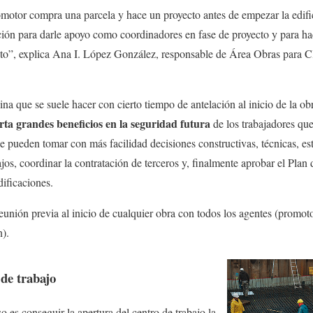
otor compra una parcela y hace un proyecto antes de empezar la edif
ión para darle apoyo como coordinadores en fase de proyecto y para hac
ecto”, explica Ana I. López González, responsable de Área Obras para C
cina que se suele hacer con cierto tiempo de antelación al inicio de la ob
orta grandes beneficios en la seguridad futura
de los trabajadores que
se pueden tomar con más facilidad decisiones constructivas, técnicas, es
ajos, coordinar la contratación de terceros y, finalmente aprobar el Plan 
ificaciones.
eunión previa al inicio de cualquier obra con todos los agentes (promoto
).
 de trabajo
o es conseguir la apertura del centro de trabajo la