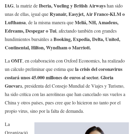
IAG
Iberia, Vueling y British Airways
, la matriz de
han sido
Ryanair, Easyjet, Air France-KLM o
unas de ellas, igual que
Lufthansa
Meliá, NH, Amadeus,
, de la misma manera que
Edreams, Despegar o Tui
, afectando también con grandes
Booking, Expedia, Delta, United,
hundimientos bursátiles a
Continental, Hilton, Wyndham o Marriott.
OMT
La
, en colaboración con Oxford Economics, ha realizado
la crisis del coronavirus
un cálculo preliminar que estima que
costará unos 45.000 millones de euros al sector.
Gloria
Guevar
a, presidenta del Consejo Mundial de Viajes y Turismo,
ha sido crítica con las aerolíneas que han cancelado sus vuelos a
China y otros países, pues cree que lo hicieron no tanto por el
propio virus, sino por la falta de demanda.
La
Organizació