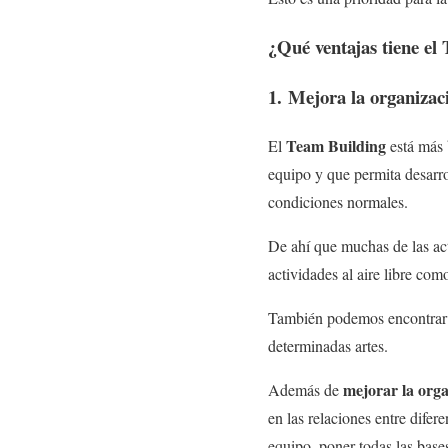
¿Qué ventajas tiene el
1. Mejora la organizac
Team Building
El
está más 
equipo y que permita desarrol
condiciones normales.
De ahí que muchas de las act
actividades al aire libre co
También podemos encontrar ot
determinadas artes.
mejorar la org
Además de
en las relaciones entre difer
equipo, poner todas las base