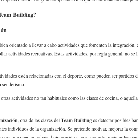
 Team Building?
ión
bien orientado a llevar a cabo actividades que fomenten la integración,
lar actividades recreativas. Estas actividades, por regla general, no se 
ividades estén relacionadas con el deporte, como pueden ser partidos d
mo senderismo.
ras actividades no tan habituales como las clases de cocina, o aquella
anización
Team Building
, otra de las claves del
es detectar posibles ba
entes individuos de la organización. Se pretende motivar, mejorar la con
s para que puedan trabajar bajo presión y, por supuesto, mejorar las paut