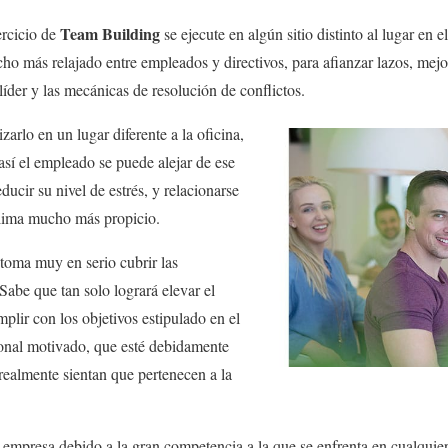
Team Building
ercicio de
se ejecute en algún sitio distinto al lugar en e
ho más relajado entre empleados y directivos, para afianzar lazos, mej
líder y las mecánicas de resolución de conflictos.
zarlo en un lugar diferente a la oficina,
así el empleado se puede alejar de ese
ducir su nivel de estrés, y relacionarse
lima mucho más propicio.
oma muy en serio cubrir las
Sabe que tan solo logrará elevar el
plir con los objetivos estipulado en el
onal motivado, que esté debidamente
realmente sientan que pertenecen a la
a empresa debido a la gran competencia a la que se enfrenta en cualquier