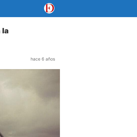
 la
hace 6 años