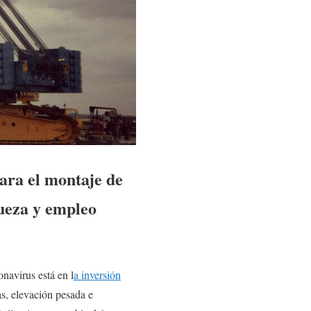
para el montaje de
queza y empleo
onavirus está en l
a inversión
úas, elevación pesada e