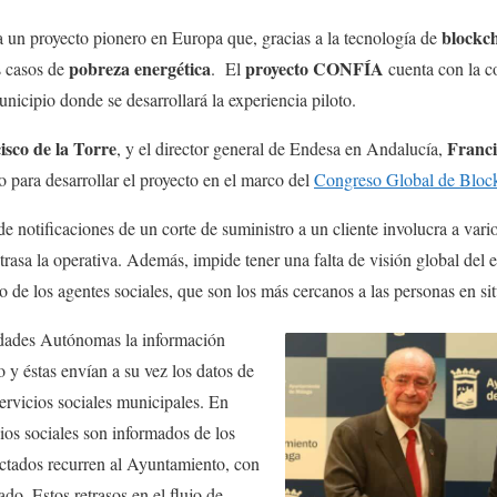
blockc
 un proyecto pionero en Europa que, gracias a la tecnología de
pobreza energética
proyecto CONFÍA
s casos de
. El
cuenta con la c
cipio donde se desarrollará la experiencia piloto.
isco de la Torre
Franci
, y el director general de Endesa en Andalucía,
 para desarrollar el proyecto en el marco del
Congreso Global de Bloc
de notificaciones de un corte de suministro a un cliente involucra a vari
rasa la operativa. Además, impide tener una falta de visión global del 
bajo de los agentes sociales, que son los más cercanos a las personas en s
dades Autónomas la información
o y éstas envían a su vez los datos de
servicios sociales municipales. En
ios sociales son informados de los
ectados recurren al Ayuntamiento, con
do. Estos retrasos en el flujo de