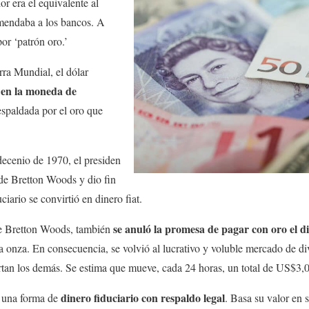
lor era el equivalente al
mendaba a los bancos. A
or ‘patrón oro.’
ra Mundial, el dólar
 en la moneda de
espaldada por el oro que
decenio de 1970, el presiden
de Bretton Woods y dio fin
uciario se convirtió en dinero fiat.
se anuló la promesa de pagar con oro el d
de Bretton Woods, también
la onza. En consecuencia, se volvió al lucrativo y voluble mercado de di
rtan los demás. Se estima que mueve, cada 24 horas, un total de US$3,
dinero fiduciario con respaldo legal
en una forma de
. Basa su valor en