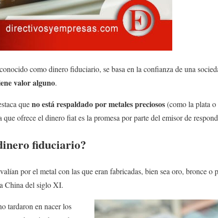
 conocido como dinero fiduciario, se basa en la confianza de una socie
iene valor alguno
.
no está respaldado por metales preciosos
destaca que
(como la plata o e
a que ofrece el dinero fiat es la promesa por parte del emisor de respond
inero fiduciario?
alían por el metal con las que eran fabricadas, bien sea oro, bronce o p
a China del siglo XI.
no tardaron en nacer los