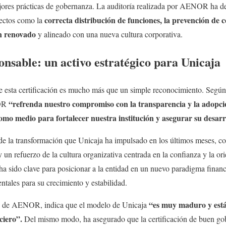
ores prácticas de gobernanza. La auditoría realizada por AENOR ha d
correcta distribución de funciones, la prevención de co
pectos como la
n renovado
y alineado con una nueva cultura corporativa.
nsable: un activo estratégico para Unicaja
de esta certificación es mucho más que un simple reconocimiento. Segú
“refrenda nuestro compromiso con la transparencia y la adopció
NOR
omo medio para fortalecer nuestra institución y asegurar su desarro
de la transformación que Unicaja ha impulsado en los últimos meses, c
n refuerzo de la cultura organizativa centrada en la confianza y la orie
a sido clave para posicionar a la entidad en un nuevo paradigma financie
tales para su crecimiento y estabilidad.
“es muy maduro y está 
 de AENOR, indica que el modelo de Unicaja
nciero”.
Del mismo modo, ha asegurado que la certificación de buen g