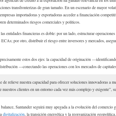
or agencias de crédito a la exportación ha ganado relevancia en los úl
aciones transfronterizas de gran tamaño. En un escenario de mayor vola
a empresas importadoras y exportadoras acceder a financiación competiti
ren determinados riesgos comerciales y políticos.
 las entidades financieras es doble: por un lado, estructurar operacione
s ECAs; por otro, distribuir el riesgo entre inversores y mercados, asegu
precisamente estos dos ejes: la capacidad de originación —identifican
istribución —conectando las operaciones con los mercados de capitales
 de relieve nuestra capacidad para ofrecer soluciones innovadoras a m
e nuestros clientes en un entorno cada vez más complejo y exigente”, 
l balance, Santander seguirá muy apegada a la evolución del comercio g
la
digitalización
, la transición energética y la reorganización geopolítica