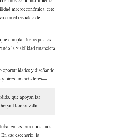
timos años como instrumento
tilidad macroeconómica, este
va con el respaldo de
s que cumplan los requisitos
rando la viabilidad financiera
do oportunidades y diseñando
 y otros financiadores—.
edida, que apoyan las
subraya Hombravella.
lobal en los próximos años,
. En ese escenario, la