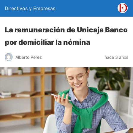
Directivos y Empresas
La remuneración de Unicaja Banco
por domiciliar la nómina
Alberto Perez
hace 3 años