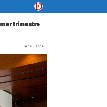
imer trimestre
hace 6 años