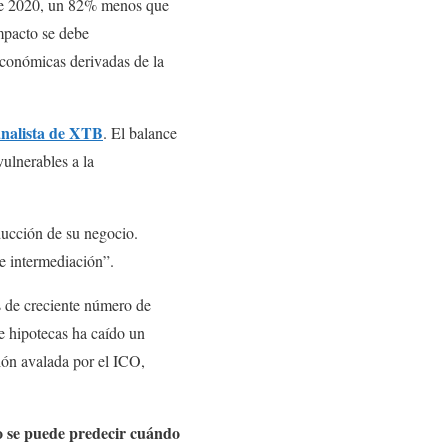
 de 2020, un 82% menos que
impacto se debe
económicas derivadas de la
analista de XTB
. El balance
vulnerables a la
ducción de su negocio.
e intermediación”.
es de creciente número de
e hipotecas ha caído un
ión avalada por el ICO,
no se puede predecir cuándo