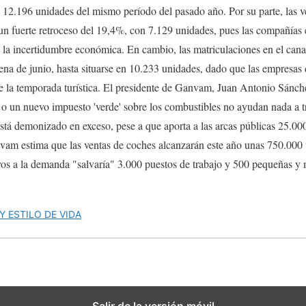
s 12.196 unidades del mismo período del pasado año. Por su parte, las 
un fuerte retroceso del 19,4%, con 7.129 unidades, pues las compañías e
e la incertidumbre económica. En cambio, las matriculaciones en el cana
na de junio, hasta situarse en 10.233 unidades, dado que las empresas de
e la temporada turística. El presidente de Ganvam, Juan Antonio Sánche
o un nuevo impuesto 'verde' sobre los combustibles no ayudan nada a tr
tá demonizado en exceso, pese a que aporta a las arcas públicas 25.00
vam estima que las ventas de coches alcanzarán este año unas 750.000 u
vos a la demanda "salvaría" 3.000 puestos de trabajo y 500 pequeñas y
Y ESTILO DE VIDA