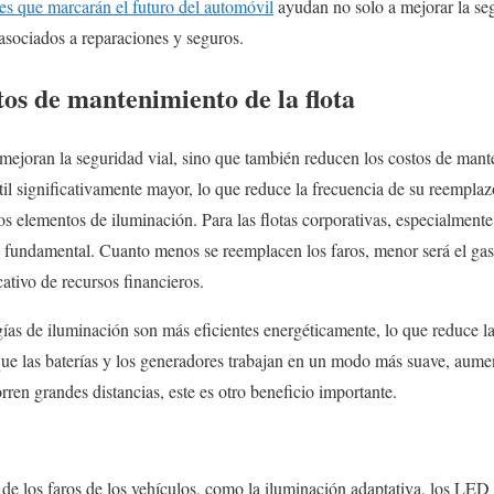
es que marcarán el futuro del automóvil
ayudan no solo a mejorar la seg
 asociados a reparaciones y seguros.
os de mantenimiento de la flota
mejoran la seguridad vial, sino que también reducen los costos de man
til significativamente mayor, lo que reduce la frecuencia de su reemplaz
s elementos de iluminación. Para las flotas corporativas, especialmente
s fundamental. Cuanto menos se reemplacen los faros, menor será el gas
cativo de recursos financieros.
as de iluminación son más eficientes energéticamente, lo que reduce la 
 que las baterías y los generadores trabajan en un modo más suave, aumen
rren grandes distancias, este es otro beneficio importante.
de los faros de los vehículos, como la iluminación adaptativa, los LED y