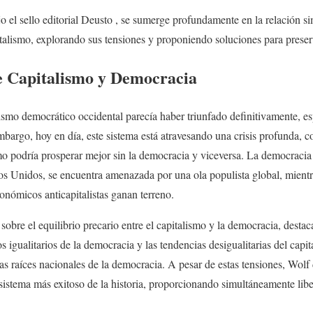
jo el sello editorial Deusto , se sumerge profundamente en la relación s
italismo, explorando sus tensiones y proponiendo soluciones para prese
e Capitalismo y Democracia
lismo democrático occidental parecía haber triunfado definitivamente, es
mbargo, hoy en día, este sistema está atravesando una crisis profunda, c
o podría prosperar mejor sin la democracia y viceversa. La democracia l
s Unidos, se encuentra amenazada por una ola populista global, mientr
conómicos anticapitalistas ganan terreno.
 sobre el equilibrio precario entre el capitalismo y la democracia, desta
os igualitarios de la democracia y las tendencias desigualitarias del capi
as raíces nacionales de la democracia. A pesar de estas tensiones, Wolf
sistema más exitoso de la historia, proporcionando simultáneamente liber