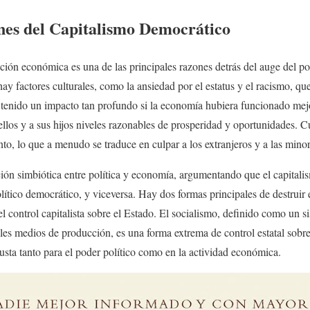
ones del Capitalismo Democrático
pción económica es una de las principales razones detrás del auge del p
 factores culturales, como la ansiedad por el estatus y el racismo, qu
 tenido un impacto tan profundo si la economía hubiera funcionado mejo
llos y a sus hijos niveles razonables de prosperidad y oportunidades. C
ento, lo que a menudo se traduce en culpar a los extranjeros y a las minor
ión simbiótica entre política y economía, argumentando que el capitali
lítico democrático, y viceversa. Hay dos formas principales de destruir es
l control capitalista sobre el Estado. El socialismo, definido como un s
ales medios de producción, es una forma extrema de control estatal sobr
sta tanto para el poder político como en la actividad económica.