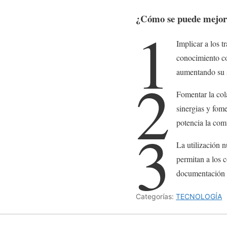
¿Cómo se puede mejora
1
Implicar a los t
conocimiento co
aumentando su s
2
Fomentar la col
sinergias y fome
potencia la com
3
La utilización n
permitan a los 
documentación n
Categorías:
TECNOLOGÍA