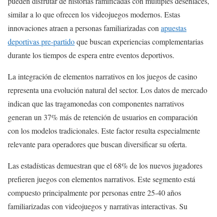
pueden disfrutar de historias ramificadas con múltiples desenlaces,
similar a lo que ofrecen los videojuegos modernos. Estas
innovaciones atraen a personas familiarizadas con
apuestas
deportivas pre-partido
que buscan experiencias complementarias
durante los tiempos de espera entre eventos deportivos.
La integración de elementos narrativos en los juegos de casino
representa una evolución natural del sector. Los datos de mercado
indican que las tragamonedas con componentes narrativos
generan un 37% más de retención de usuarios en comparación
con los modelos tradicionales. Este factor resulta especialmente
relevante para operadores que buscan diversificar su oferta.
Las estadísticas demuestran que el 68% de los nuevos jugadores
prefieren juegos con elementos narrativos. Este segmento está
compuesto principalmente por personas entre 25-40 años
familiarizadas con videojuegos y narrativas interactivas. Su