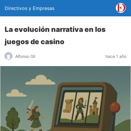
Directivos y Empresas
La evolución narrativa en los
juegos de casino
Alfonso Gil
hace 1 año