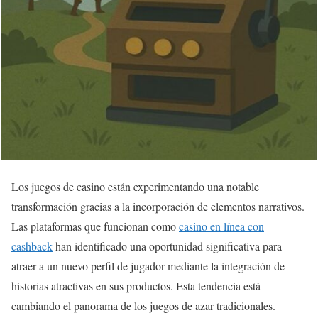
Los juegos de casino están experimentando una notable
transformación gracias a la incorporación de elementos narrativos.
Las plataformas que funcionan como
casino en línea con
cashback
han identificado una oportunidad significativa para
atraer a un nuevo perfil de jugador mediante la integración de
historias atractivas en sus productos. Esta tendencia está
cambiando el panorama de los juegos de azar tradicionales.