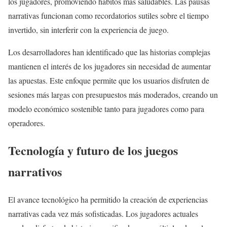
los jugadores, promoviendo hábitos más saludables. Las pausas
narrativas funcionan como recordatorios sutiles sobre el tiempo
invertido, sin interferir con la experiencia de juego.
Los desarrolladores han identificado que las historias complejas
mantienen el interés de los jugadores sin necesidad de aumentar
las apuestas. Este enfoque permite que los usuarios disfruten de
sesiones más largas con presupuestos más moderados, creando un
modelo económico sostenible tanto para jugadores como para
operadores.
Tecnología y futuro de los juegos
narrativos
El avance tecnológico ha permitido la creación de experiencias
narrativas cada vez más sofisticadas. Los jugadores actuales