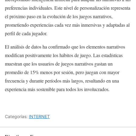
preferencias individuales. Este nivel de personalización representa
el próximo paso en la evolución de los juegos narrativos,
prometiendo experiencias cada vez más inmersivas y adaptadas al
perfil de cada jugador.
El análisis de datos ha confirmado que los elementos narrativos
modifican positivamente los hábitos de juego. Las estadísticas
muestran que los usuarios de juegos narrativos gastan un
promedio de 15% menos por sesión, pero juegan con mayor
frecuencia y durante períodos más largos, resultando en una
experiencia más sostenible para todos los involucrados.
Categorías:
INTERNET