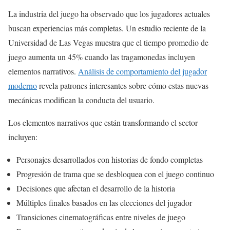
La industria del juego ha observado que los jugadores actuales
buscan experiencias más completas. Un estudio reciente de la
Universidad de Las Vegas muestra que el tiempo promedio de
juego aumenta un 45% cuando las tragamonedas incluyen
elementos narrativos.
Análisis de comportamiento del jugador
moderno
revela patrones interesantes sobre cómo estas nuevas
mecánicas modifican la conducta del usuario.
Los elementos narrativos que están transformando el sector
incluyen:
Personajes desarrollados con historias de fondo completas
Progresión de trama que se desbloquea con el juego continuo
Decisiones que afectan el desarrollo de la historia
Múltiples finales basados en las elecciones del jugador
Transiciones cinematográficas entre niveles de juego