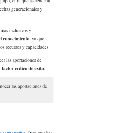
uipo, cifra que asciende al
rechas generacionales y
 más inclusivos y
l conocimiento
, ya que
mos recursos y capacidades.
cer las aportaciones de
factor crítico de éxito
n
.
onocer las aportaciones de
a corporativa
. Para muchos