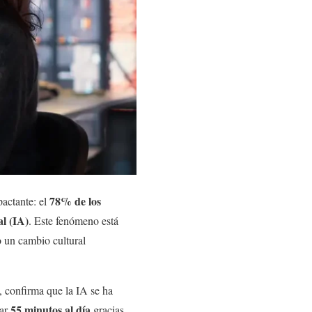
78% de los
actante: el
al (IA)
. Este fenómeno está
 un cambio cultural
 confirma que la IA se ha
55 minutos al día
rar
gracias