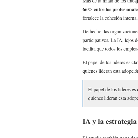
Más de la mitad de los traba
66% entre los profesionale
fortalece la cohesión intern
De hecho, las organizacione
participativos. La IA, lejos 
facilita que todos los emple
El papel de los líderes es cl
quienes lideran esta adopció
El papel de los líderes es
quienes lideran esta adop
IA y la estrategi
El estudio también pone de re