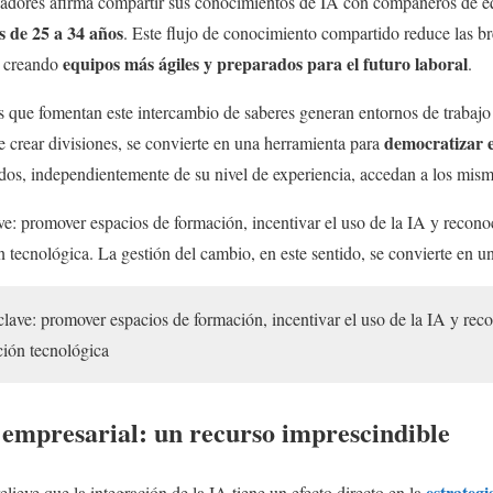
jadores afirma compartir sus conocimientos de IA con compañeros de eq
s de 25 a 34 años
. Este flujo de conocimiento compartido reduce las b
equipos más ágiles y preparados para el futuro laboral
a, creando
.
s que fomentan este intercambio de saberes generan entornos de trabajo
democratizar e
de crear divisiones, se convierte en una herramienta para
ados, independientemente de su nivel de experiencia, accedan a los mis
ave: promover espacios de formación, incentivar el uso de la IA y recono
n tecnológica. La gestión del cambio, en este sentido, se convierte en u
 clave: promover espacios de formación, incentivar el uso de la IA y rec
ción tecnológica
a empresarial: un recurso imprescindible
estrategi
lieve que la integración de la IA tiene un efecto directo en la