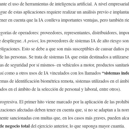
ante el uso de herramientas de inteligencia artificial. A nivel empresari
gue de estas aplicaciones requiere realizar un análisis previo e implant
ner en cuenta que la IA conlleva importantes ventajas, pero también ri
gorías de operadores: proveedores, representantes, distribuidores, impo
e despliegue.
A priori
, los proveedores de sistemas IA de alto riesgo so
igaciones. Esto se debe a que son más susceptibles de causar daños par
e las personas. Se trata de sistemas IA que están destinados a utilizar
as de seguridad por sí mismos- en vehículos a motor, productos sanitari
“sistemas ind
, así como a otros usos de IA vinculados con los llamados
istemas de identificación biométrica remota, sistemas utilizados en el ám
ados en el ámbito de la selección de personal y laboral, entre otros).
rogresiva. El primer hito viene marcado por la aplicación de las prohib
izaciones afectadas deben tener en cuenta que, si no se adaptan a la nor
mente sancionadas con multas que, en los casos más graves, pueden alc
e negocio total
del ejercicio anterior, lo que suponga mayor cuantía.