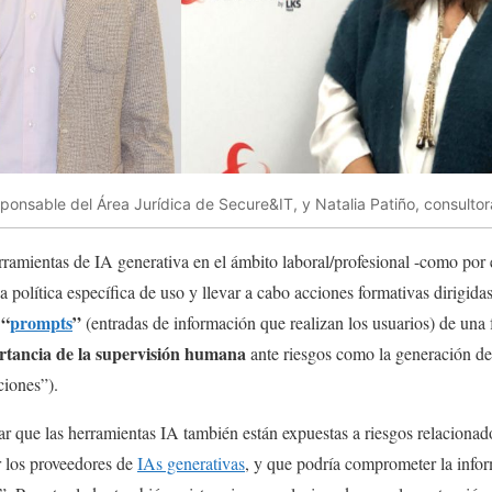
sponsable del Área Jurídica de Secure&IT, y Natalia Patiño, consulto
erramientas de IA generativa en el ámbito laboral/profesional -como p
na política específica de uso y llevar a cabo acciones formativas dirigida
“
prompts
”
s
(entradas de información que realizan los usuarios) de una 
rtancia de la supervisión humana
ante riesgos como la generación de 
ciones”).
r que las herramientas IA también están expuestas a riesgos relaciona
r los proveedores de
IAs generativas
, y que podría comprometer la infor