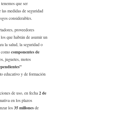
al tenemos que ser
ar las medidas de seguridad
esgos considerables.
rtadores, proveedores
n los que habrán de asumir un
a la salud, la seguridad o
componentes de
se como
os, juguetes, motos
ependientes”
bito educativo y de formación
2 de
iciones de uso, en fecha
mativa en los plazos
35 millones
anzar los
de