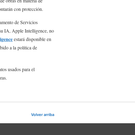
 de obras en materia de
ontarán con protección.
lamento de Servicios
u IA, Apple Intelligence, no
ligence
estará disponible en
ido a la política de
atos usados para el
ras.
Volver arriba