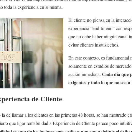
o toda la experiencia en sí misma.
El cliente no piensa en la interacci
experiencia “end-to-end” con respe
que no debe haber ningún canal in
evitar clientes insatisfechos.
En este contexto, es fundamental n
solamente en estudios de mercado,
Cada día que pa
acción inmediata.
exigentes y todo lo que no sea a 
periencia de Cliente
 la de llamar a los clientes en las primeras 48 horas, se han mostrado c
cierto que ligar rentabilidad a Experiencia de Cliente parece poco intuit
bilidad es uno de los factores más críticos que van a definir el éxi