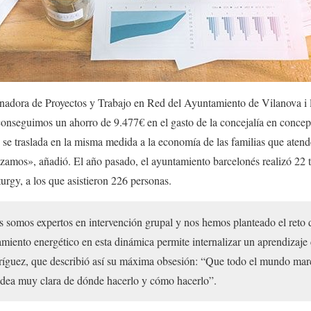
inadora de Proyectos y Trabajo en Red del Ayuntamiento de Vilanova i l
conseguimos un ahorro de 9.477€ en el gasto de la concejalía en concep
o se traslada en la misma medida a la economía de las familias que atend
zamos», añadió. El año pasado, el ayuntamiento barcelonés realizó 22 ta
rgy, a los que asistieron 226 personas.
s somos expertos en intervención grupal y nos hemos planteado el reto d
amiento energético en esta dinámica permite internalizar un aprendizaje 
íguez, que describió así su máxima obsesión: “Que todo el mundo mar
 idea muy clara de dónde hacerlo y cómo hacerlo”.