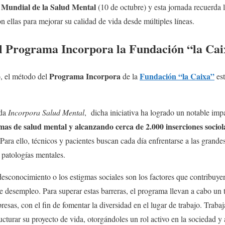
 Mundial de la Salud Mental
(10 de octubre) y esta jornada recuerda
on ellas para mejorar su calidad de vida desde múltiples líneas.
el Programa Incorpora la Fundación “la Ca
Programa Incorpora
Fundación “la Caixa”
o, el método del
de la
est
ada
Incorpora Salud Mental
, dicha iniciativa ha logrado un notable im
as de salud mental y alcanzando cerca de 2.000 inserciones sociol
 Para ello, técnicos y pacientes buscan cada día enfrentarse a las grande
s patologías mentales.
sconocimiento o los estigmas sociales son los factores que contribuyen 
e desempleo. Para superar estas barreras, el programa llevan a cabo un t
esas, con el fin de fomentar la diversidad en el lugar de trabajo. Trabaj
ructurar su proyecto de vida, otorgándoles un rol activo en la sociedad