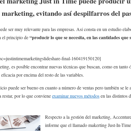
el marketing Just in Time puede producir 
e marketing, evitando así despilfarros del pa
uede ser muy relevante para las empresas. Así consta en un estudio ela
“producir lo que se necesita, en las cantidades que 
n el principio de
c=justintimemarketingslideshare-final-160419150120]
ting, es posible encontrar nuevas técnicas que buscan, como en tanto
 eficacia por encima del resto de las variables.
vicio puede ser bueno en cuanto a número de ventas pero también se l
a restar, por lo que conviene
examinar nuevos métodos
en las distintos
Respecto a la gestión del marketing, Accentur
informe que el llamado makerting Just-In-Time