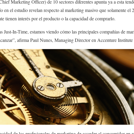
ief Marketing Officer) de 10 sectores diferentes apunta ya a esta tend
do en el estudio revelan respecto al marketing masivo que solamente el
e tienen interés por el producto o la capacidad de comprarlo.
as Just-In-Time, estamos viendo cómo las principales compañías de mar
alcanzar”, afirma Paul Nunes, Managing Director en Accenture Institute
pacidad de los profesionales de marketing de acceder al consumidor en 