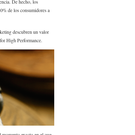
encia. De hecho, los
 20% de los consumidores a
keting descubren un valor
 for High Performance.
el momento exacto en el que