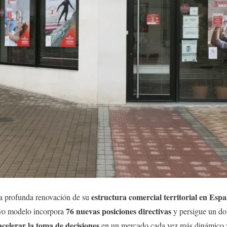
estructura comercial territorial en Esp
a profunda renovación de su
76 nuevas posiciones directivas
evo modelo incorpora
y persigue un do
acelerar la toma de decisiones
en un mercado cada vez más dinámico y